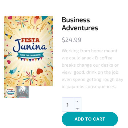
Business
Adventures
$
24.99
Working from home meant
we could snack & coffee
breaks change our desks or
view, good, drink on the job,
even spend getting rough day
in pajamas consequences.
Quantity
ADD TO CART