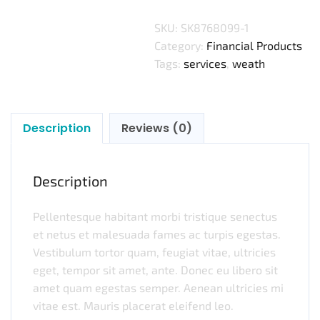
SKU:
SK8768099-1
Category:
Financial Products
Tags:
services
,
weath
Description
Reviews (0)
Description
Pellentesque habitant morbi tristique senectus
et netus et malesuada fames ac turpis egestas.
Vestibulum tortor quam, feugiat vitae, ultricies
eget, tempor sit amet, ante. Donec eu libero sit
amet quam egestas semper. Aenean ultricies mi
vitae est. Mauris placerat eleifend leo.